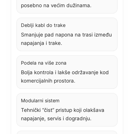
posebno na većim dužinama.
Deblji kabl do trake
Smanjuje pad napona na trasi između
napajanja i trake.
Podela na više zona
Bolja kontrola i lakše održavanje kod
komercijalnih prostora.
Modularni sistem
Tehnički “čist” pristup koji olakšava
napajanje, servis i dogradnju.