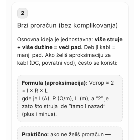
2
Brzi proračun (bez komplikovanja)
Osnovna ideja je jednostavna:
više struje
+ više dužine = veći pad
. Deblji kabl =
manji pad. Ako želiš aproksimaciju za
kabl (DC, povratni vod), često se koristi:
Formula (aproksimacija):
Vdrop ≈ 2
× I × R × L
gde je I (A), R (Ω/m), L (m), a “2” je
zato što struja ide “tamo i nazad”
(plus i minus).
Praktično:
ako ne želiš proračun —