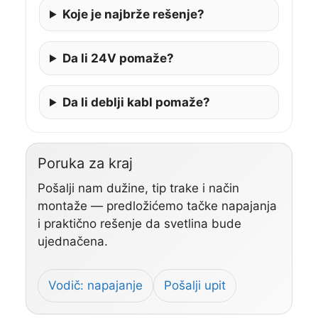
Koje je najbrže rešenje?
Da li 24V pomaže?
Da li deblji kabl pomaže?
Poruka za kraj
Pošalji nam dužine, tip trake i način
montaže — predložićemo tačke napajanja
i praktično rešenje da svetlina bude
ujednačena.
Vodič: napajanje
Pošalji upit