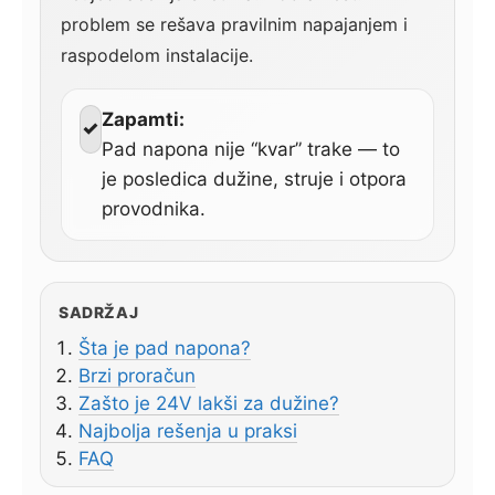
problem se rešava pravilnim napajanjem i
raspodelom instalacije.
Zapamti:
✓
Pad napona nije “kvar” trake — to
je posledica dužine, struje i otpora
provodnika.
SADRŽAJ
Šta je pad napona?
Brzi proračun
Zašto je 24V lakši za dužine?
Najbolja rešenja u praksi
FAQ