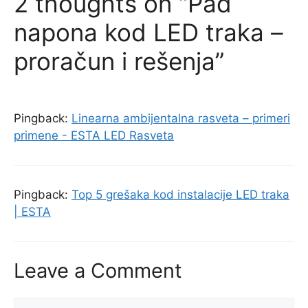
2 thoughts on “Pad
napona kod LED traka –
proračun i rešenja”
Pingback:
Linearna ambijentalna rasveta – primeri
primene - ESTA LED Rasveta
Pingback:
Top 5 grešaka kod instalacije LED traka
| ESTA
Leave a Comment
Comment