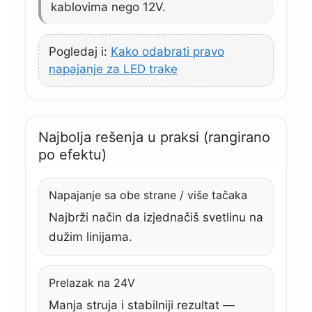
kablovima nego 12V.
Pogledaj i:
Kako odabrati pravo
napajanje za LED trake
Najbolja rešenja u praksi (rangirano
po efektu)
Napajanje sa obe strane / više tačaka
Najbrži način da izjednačiš svetlinu na
dužim linijama.
Prelazak na 24V
Manja struja i stabilniji rezultat —