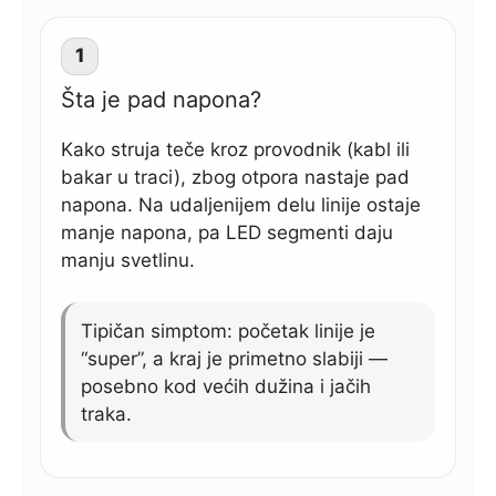
1
Šta je pad napona?
Kako struja teče kroz provodnik (kabl ili
bakar u traci), zbog otpora nastaje pad
napona. Na udaljenijem delu linije ostaje
manje napona, pa LED segmenti daju
manju svetlinu.
Tipičan simptom: početak linije je
“super”, a kraj je primetno slabiji —
posebno kod većih dužina i jačih
traka.