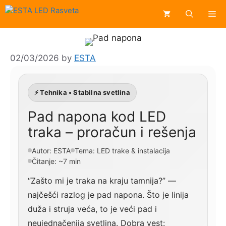
Skip
Me
to
content
02/03/2026
by
ESTA
⚡ Tehnika • Stabilna svetlina
Pad napona kod LED
traka – proračun i rešenja
Autor: ESTA
Tema: LED trake & instalacija
Čitanje: ~7 min
“Zašto mi je traka na kraju tamnija?” —
najčešći razlog je pad napona. Što je linija
duža i struja veća, to je veći pad i
neujednačenija svetlina. Dobra vest: