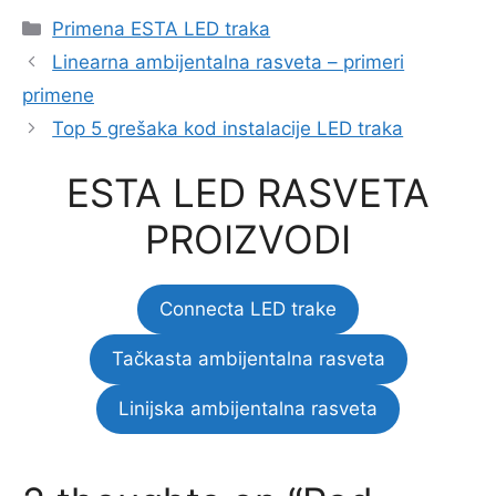
Categories
Primena ESTA LED traka
Linearna ambijentalna rasveta – primeri
primene
Top 5 grešaka kod instalacije LED traka
ESTA LED RASVETA
PROIZVODI
Connecta LED trake
Tačkasta ambijentalna rasveta
Linijska ambijentalna rasveta