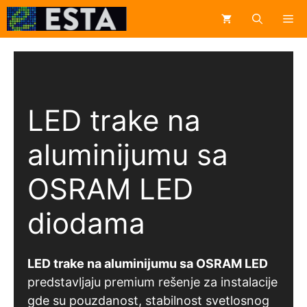
Skip
Me
to
content
LED trake na
aluminijumu sa
OSRAM LED
diodama
LED trake na aluminijumu sa OSRAM LED
predstavljaju premium rešenje za instalacije
gde su pouzdanost, stabilnost svetlosnog