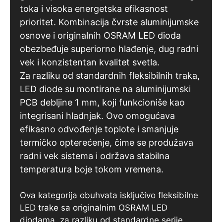
toka i visoka energetska efikasnost
prioritet. Kombinacija čvrste aluminijumske
osnove i originalnih OSRAM LED dioda
obezbeđuje superiorno hlađenje, dug radni
vek i konzistentan kvalitet svetla.
Za razliku od standardnih fleksibilnih traka,
LED diode su montirane na aluminijumski
PCB debljine 1 mm, koji funkcioniše kao
integrisani hladnjak. Ovo omogućava
efikasno odvođenje toplote i smanjuje
termičko opterećenje, čime se produžava
radni vek sistema i održava stabilna
temperatura boje tokom vremena.
Ova kategorija obuhvata isključivo fleksibilne
LED trake sa originalnim OSRAM LED
diodama, za razliku od standardne serije.