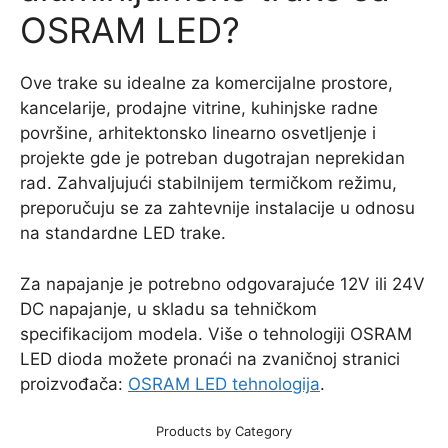
OSRAM LED?
Ove trake su idealne za komercijalne prostore,
kancelarije, prodajne vitrine, kuhinjske radne
površine, arhitektonsko linearno osvetljenje i
projekte gde je potreban dugotrajan neprekidan
rad. Zahvaljujući stabilnijem termičkom režimu,
preporučuju se za zahtevnije instalacije u odnosu
na standardne LED trake.
Za napajanje je potrebno odgovarajuće 12V ili 24V
DC napajanje, u skladu sa tehničkom
specifikacijom modela. Više o tehnologiji OSRAM
LED dioda možete pronaći na zvaničnoj stranici
proizvođača:
OSRAM LED tehnologija
.
Products by Category