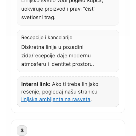
Linijsko svetlo vodi pogled kupca,
uokviruje proizvod i pravi “čist”
svetlosni trag.
Recepcije i kancelarije
Diskretna linija u pozadini
zida/recepcije daje modernu
atmosferu i identitet prostoru.
Interni link:
Ako ti treba linijsko
rešenje, pogledaj našu stranicu
linijska ambijentalna rasveta
.
3