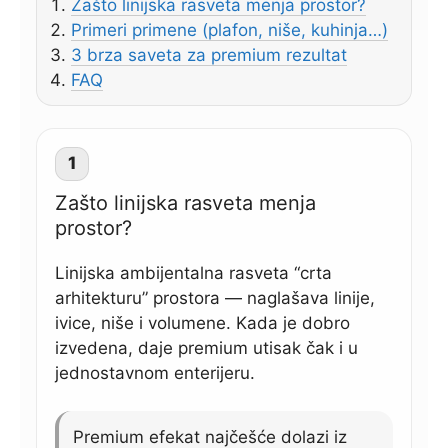
Zašto linijska rasveta menja prostor?
Primeri primene (plafon, niše, kuhinja…)
3 brza saveta za premium rezultat
FAQ
1
Zašto linijska rasveta menja
prostor?
Linijska ambijentalna rasveta “crta
arhitekturu” prostora — naglašava linije,
ivice, niše i volumene. Kada je dobro
izvedena, daje premium utisak čak i u
jednostavnom enterijeru.
Premium efekat najčešće dolazi iz