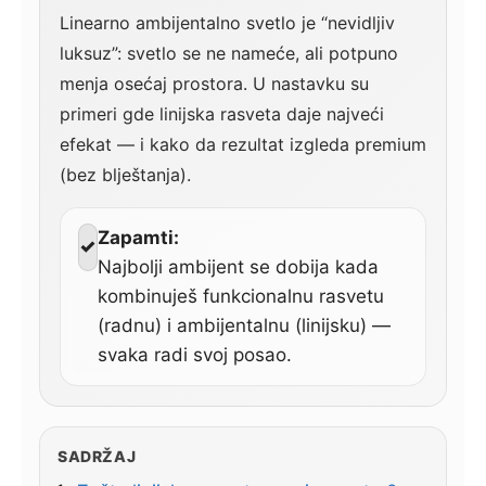
Linearno ambijentalno svetlo je “nevidljiv
luksuz”: svetlo se ne nameće, ali potpuno
menja osećaj prostora. U nastavku su
primeri gde linijska rasveta daje najveći
efekat — i kako da rezultat izgleda premium
(bez blještanja).
Zapamti:
✓
Najbolji ambijent se dobija kada
kombinuješ funkcionalnu rasvetu
(radnu) i ambijentalnu (linijsku) —
svaka radi svoj posao.
SADRŽAJ