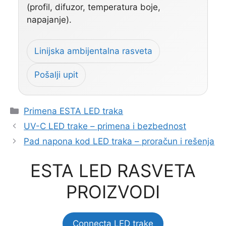
(profil, difuzor, temperatura boje,
napajanje).
Linijska ambijentalna rasveta
Pošalji upit
Categories
Primena ESTA LED traka
UV-C LED trake – primena i bezbednost
Pad napona kod LED traka – proračun i rešenja
ESTA LED RASVETA
PROIZVODI
Connecta LED trake