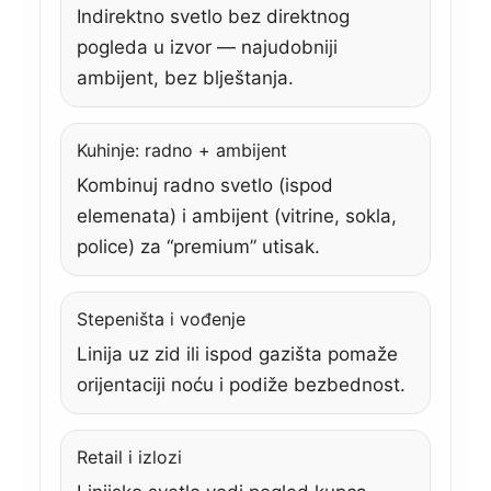
Indirektno svetlo bez direktnog
pogleda u izvor — najudobniji
ambijent, bez blještanja.
Kuhinje: radno + ambijent
Kombinuj radno svetlo (ispod
elemenata) i ambijent (vitrine, sokla,
police) za “premium” utisak.
Stepeništa i vođenje
Linija uz zid ili ispod gazišta pomaže
orijentaciji noću i podiže bezbednost.
Retail i izlozi