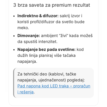
3 brza saveta za premium rezultat
Indirektno & difuzor:
sakrij izvor i
koristi profil/difuzor da svetlo bude
meko.
Dimovanje:
ambijent “živi” kada možeš
da spustiš intenzitet.
Napajanje bez pada svetline:
kod
dužih linija planiraj više tačaka
napajanja.
Za tehnički deo (kablovi, tačke
napajanja, ujednačenost) pogledaj:
Pad napona kod LED traka – proračun
i rešenja
.