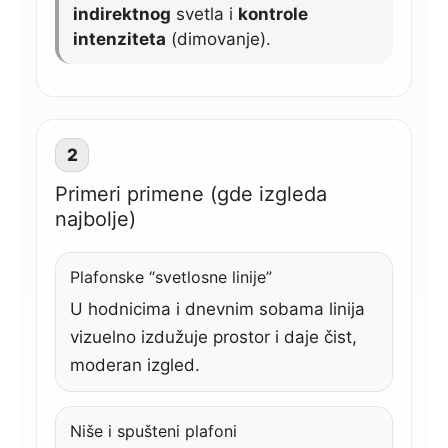
indirektnog
svetla i
kontrole
intenziteta
(dimovanje).
2
Primeri primene (gde izgleda
najbolje)
Plafonske “svetlosne linije”
U hodnicima i dnevnim sobama linija
vizuelno izdužuje prostor i daje čist,
moderan izgled.
Niše i spušteni plafoni