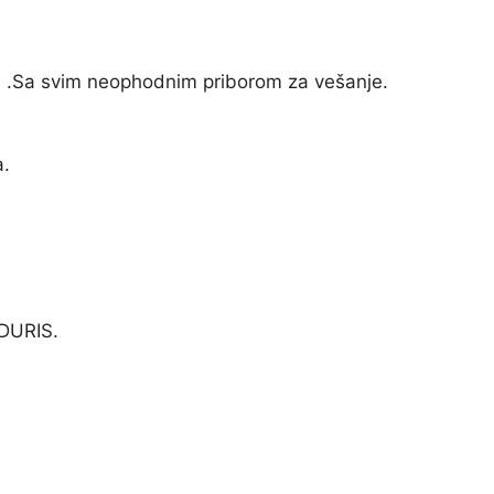
lu .Sa svim neophodnim priborom za vešanje.
a.
 DURIS.