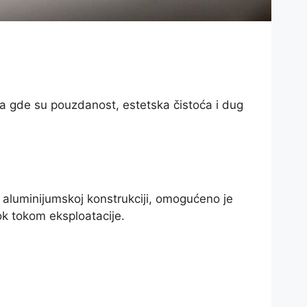
a gde su pouzdanost, estetska čistoća i dug
i aluminijumskoj konstrukciji, omogućeno je
ok tokom eksploatacije.