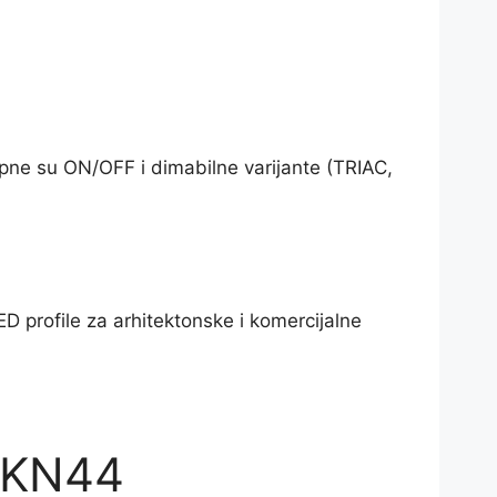
upne su ON/OFF i dimabilne varijante (TRIAC,
ED profile za arhitektonske i komercijalne
a KN44