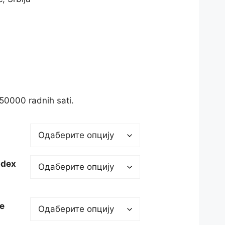
50000 radnih sati.
ndex
ke