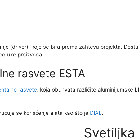
je (driver), koje se bira prema zahtevu projekta. Dost
sporuke proizvoda.
alne rasvete ESTA
jentalne rasvete
, koja obuhvata različite aluminijumske L
učuje se korišćenje alata kao što je
DIAL
.
Svetiljk