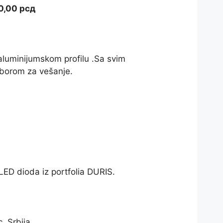
Распон
0,00
рсд
цена:
од
7.000,00 рсд
до
 aluminijumskom profilu .Sa svim
16.000,00 рсд
borom za vešanje.
LED dioda iz portfolia DURIS.
, Srbija