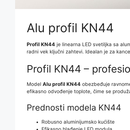
Alu profil KN44
Profil KN44
je linearna LED svetiljka sa a
radni vek ključni zahtevi. Idealan je za kance
Profil KN44 – profesi
Model
Alu profil KN44
obezbeđuje ravnomernu
efikasno odvođenje toplote, čime se produža
Prednosti modela KN44
Robusno aluminijumsko kućište
Efikasno hlađenje LED modula