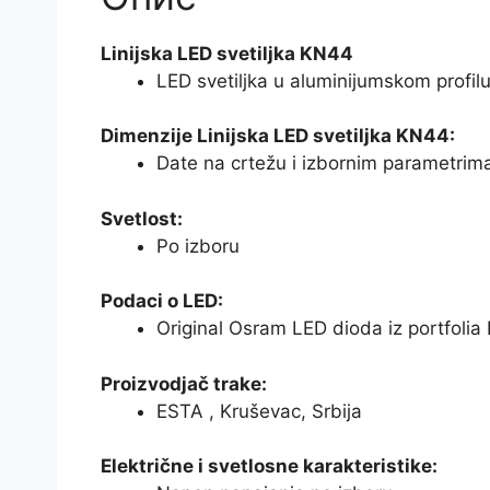
Linijska LED svetiljka KN44
LED svetiljka u aluminijumskom profi
Dimenzije Linijska LED svetiljka KN44:
Date na crtežu i izbornim parametrim
Svetlost:
Po izboru
Podaci o LED:
Original Osram LED dioda iz portfolia
Proizvodjač trake:
ESTA , Kruševac, Srbija
Električne i svetlosne karakteristike: