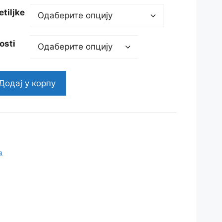
tiljke
osti
Додај у корпу
a