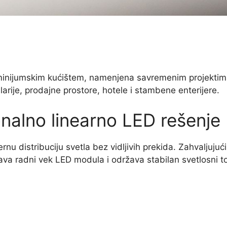
luminijumskim kućištem, namenjena savremenim projektim
larije, prodajne prostore, hotele i stambene enterijere.
onalno linearno LED rešenje
 distribuciju svetla bez vidljivih prekida. Zahvaljujuć
va radni vek LED modula i održava stabilan svetlosni t