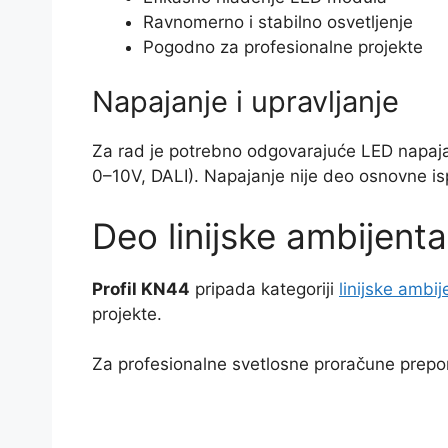
Ravnomerno i stabilno osvetljenje
Pogodno za profesionalne projekte
Napajanje i upravljanje
Za rad je potrebno odgovarajuće LED napajan
0–10V, DALI). Napajanje nije deo osnovne i
Deo linijske ambijent
Profil KN44
pripada kategoriji
linijske ambi
projekte.
Za profesionalne svetlosne proračune prepor