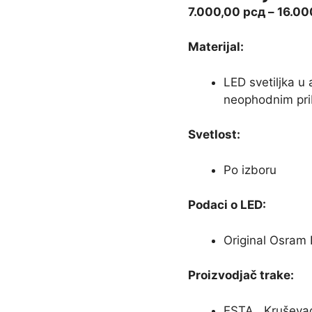
7.000,00
рсд
–
16.00
Materijal:
LED svetiljka u
neophodnim pri
Svetlost:
Po izboru
Podaci o LED:
Original Osram 
Proizvodjač trake:
ESTA , Kruševac