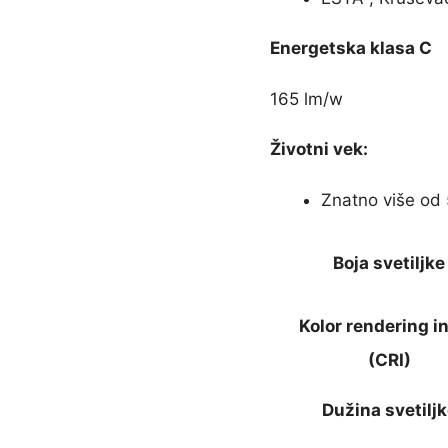
Energetska klasa C
165 lm/w
Životni vek:
Znatno više od 
Boja svetiljke
Kolor rendering i
(CRI)
Dužina svetilj