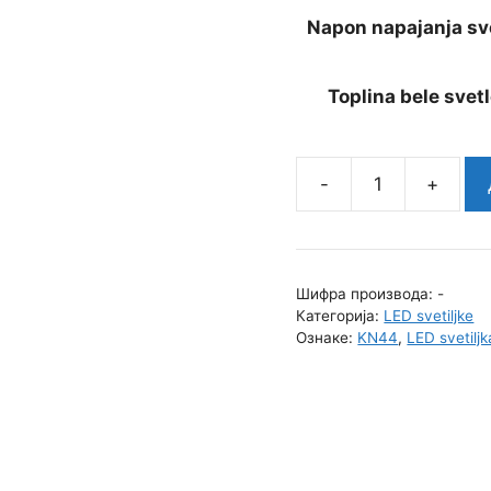
Napon napajanja sve
Toplina bele svetl
Svetiljka
KN44
количина
Шифра производа:
-
Категорија:
LED svetiljke
Ознаке:
KN44
,
LED svetiljk