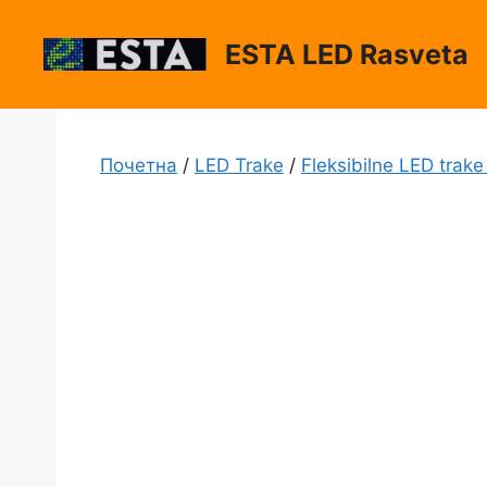
Skip
to
ESTA LED Rasveta
content
Почетна
/
LED Trake
/
Fleksibilne LED tra