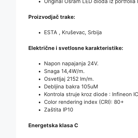
Original Osram LED dioda iz portfolia
Proizvodjač trake:
ESTA , Kruševac, Srbija
Električne i svetlosne karakteristike:
Napon napajanja 24V.
Snaga 14,4W/m.
Osvetljaj 2152 lm/m.
Debljina bakra 105uM
Kontrola struje kroz diode : Infineon 
Color rendering index (CRI): 80+
Zaštita IP10
Energetska klasa C