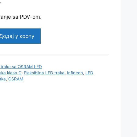
.
vanje sa PDV-om.
Додај у корпу
D trake sa OSRAM LED
ska klasa C
,
Fleksibilna LED traka
,
Infineon
,
LED
aka
,
OSRAM