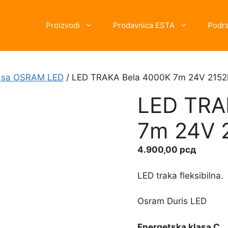
Proizvodi
Prodavnica ESTA
Podr
ke sa OSRAM LED
/ LED TRAKA Bela 4000K 7m 24V 2152
LED TRA
7m 24V 
4.900,00
рсд
LED traka fleksibilna.
Osram Duris LED
Energetska klasa C