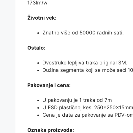
173lm/w
Životni vek:
Znatno više od 50000 radnih sati.
Ostalo:
Dvostruko lepljiva traka original 3M.
Dužina segmenta koji se može seći 1
Pakovanje i cena:
U pakovanju je 1 traka od 7m
U ESD plastičnoj kesi 250x250x15mm
Cena je data za pakovanje sa PDV-o
Oznaka proizvoda: