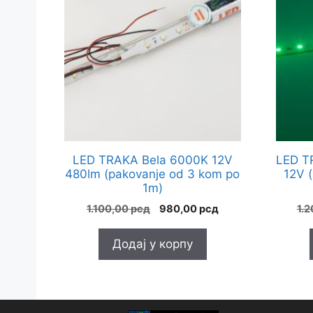
LED TRAKA Bela 6000K 12V
LED T
480lm (pakovanje od 3 kom po
12V 
1m)
Оригинална
Тренутна
1.100,00
рсд
980,00
рсд
1.
цена
цена
је
је:
Додај у корпу
била:
980,00 рсд.
1.100,00 рсд.