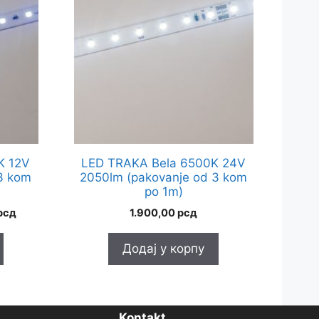
K 12V
LED TRAKA Bela 6500K 24V
3 kom
2050lm (pakovanje od 3 kom
po 1m)
лна
Тренутна
рсд
1.900,00
рсд
цена
је:
Додај у корпу
990,00 рсд.
 рсд.
Kontakt