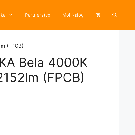
ska
Partnerstvo
Moj Nalog
lm (FPCB)
KA Bela 4000K
2152lm (FPCB)