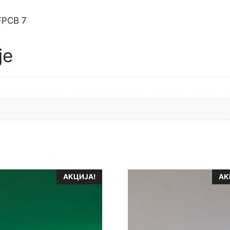
FPCB 7
је
и
АКЦИЈА!
АК