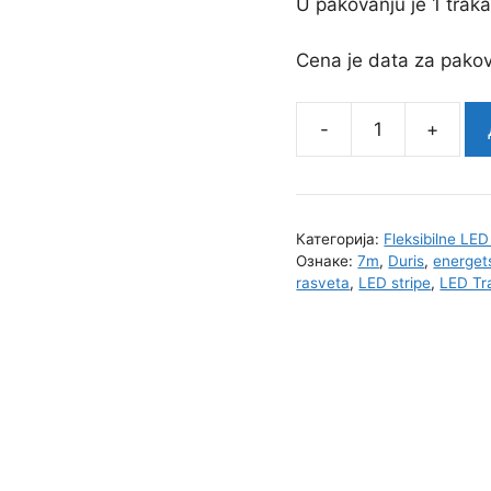
U pakovanju je 1 traka
Cena je data za pako
LED
TRAKA
Bela
4000K
Категорија:
Fleksibilne LE
7m
Ознаке:
7m
,
Duris
,
energet
24V
rasveta
,
LED stripe
,
LED Tr
2152lm
(FPCB)
количина