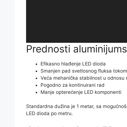
Prednosti aluminijum
Efikasno hlađenje LED dioda
Smanjen pad svetlosnog fluksa toko
Veća mehanička stabilnost u odnosu na
Pogodno za kontinuirani rad
Manje opterećenje LED komponenti
Standardna dužina je 1 metar, sa mogućnošć
LED dioda po metru.