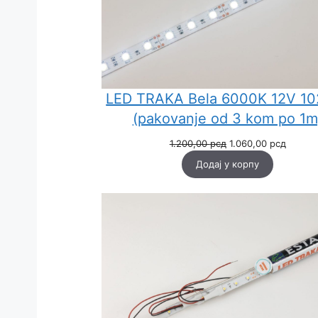
LED TRAKA Bela 6000K 12V 10
(pakovanje od 3 kom po 1m
Оригинална
Тренут
1.200,00
рсд
1.060,00
рсд
цена
цена
Додај у корпу
је
је:
била:
1.060,0
1.200,00 рсд.