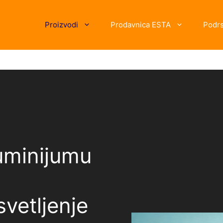
Proizvodi
Prodavnica ESTA
Podr
uminijumu
vetljenje