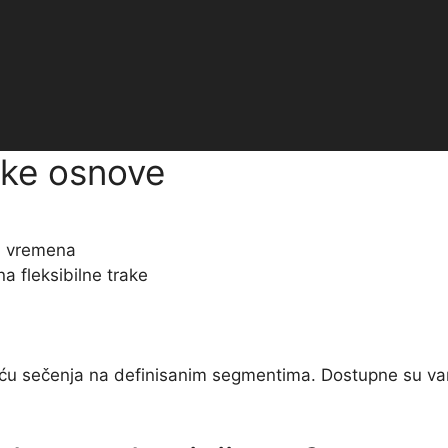
ske osnove
m vremena
 fleksibilne trake
u sečenja na definisanim segmentima. Dostupne su varij