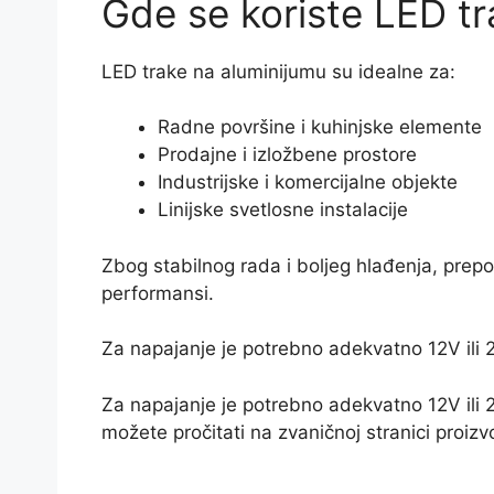
Gde se koriste LED tr
LED trake na aluminijumu su idealne za:
Radne površine i kuhinjske elemente
Prodajne i izložbene prostore
Industrijske i komercijalne objekte
Linijske svetlosne instalacije
Zbog stabilnog rada i boljeg hlađenja, prep
performansi.
Za napajanje je potrebno adekvatno 12V ili 
Za napajanje je potrebno adekvatno 12V ili 
možete pročitati na zvaničnoj stranici proi