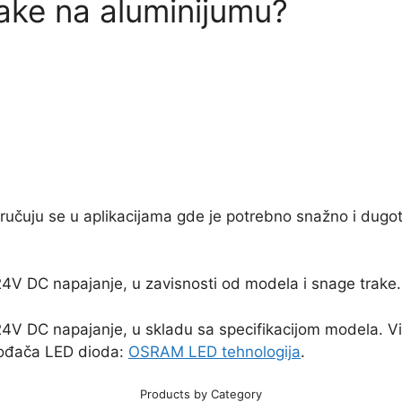
ake na aluminijumu?
oručuju se u aplikacijama gde je potrebno snažno i dugot
24V DC napajanje, u zavisnosti od modela i snage trake.
24V DC napajanje, u skladu sa specifikacijom modela. Vi
zvođača LED dioda:
OSRAM LED tehnologija
.
Products by Category