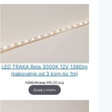
LED TRAKA Bela 3000K 12V 1380lm
(pakovanje od 3 kom po 1m)
Оригинална
Тренутна
1.200,00
рсд
990,00
рсд
цена
цена
Додај у корпу
је
је:
била:
990,00 рсд.
1.200,00 рсд.