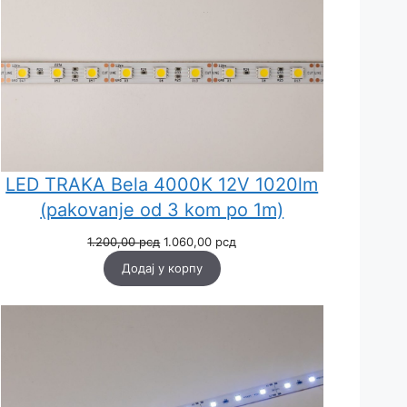
LED TRAKA Bela 4000K 12V 1020lm
(pakovanje od 3 kom po 1m)
Оригинална
Тренутна
1.200,00
рсд
1.060,00
рсд
цена
цена
Додај у корпу
је
је:
била:
1.060,00 рсд.
1.200,00 рсд.