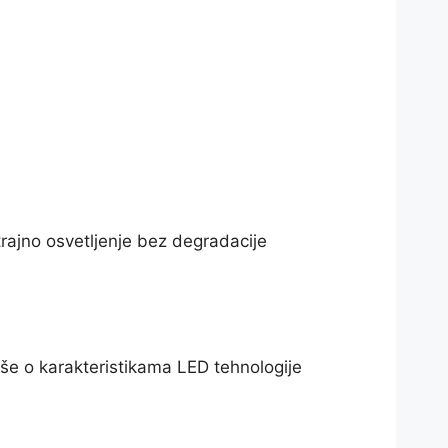
rajno osvetljenje bez degradacije
še o karakteristikama LED tehnologije