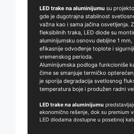
LED trake na aluminijumu
su projekto
gde je dugotrajna stabilnost svetlos
važna kao i sama jačina osvetljenja. Z
fleksibilnih traka, LED diode su mont
aluminijumsku osnovu debljine 1 mm
efikasnije odvođenje toplote i sigurn
vremenskog perioda.
Aluminijumska podloga funkcioniše ka
čime se smanjuje termičko opterećenj
je sporija degradacija svetlosnog fluks
temperatura boje i produžen radni ve
LED trake na aluminijumu
predstavljaj
ekonomično rešenje, dok su premium v
LED diodama dostupne u posebnoj kateg