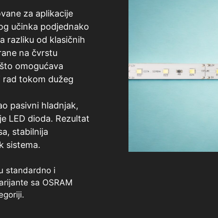
vane za aplikacije
nog učinka podjednako
a razliku od klasičnih
irane na čvrstu
, što omogućava
iji rad tokom dužeg
o pasivni hladnjak,
e LED dioda. Rezultat
a, stabilnija
k sistema.
u standardno i
arijante sa OSRAM
oriji.