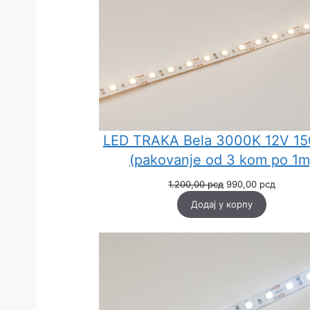
LED TRAKA Bela 3000K 12V 1
(pakovanje od 3 kom po 1m
Оригинална
Тренут
1.200,00
рсд
990,00
рсд
цена
цена
Додај у корпу
је
је:
била:
990,00 
1.200,00 рсд.