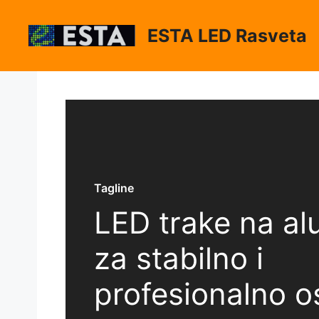
Skip
to
ESTA LED Rasveta
content
Tagline
LED trake na al
za stabilno i
profesionalno os