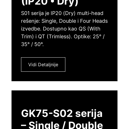
(IP20 • Dry)
S01 serija je IP20 (Dry) multi-head
rešenje: Single, Double i Four Heads
izvedbe. Dostupno kao QS (With
Trim) i QT (Trimless). Optike: 25° /
35° / 50°.
Vidi Detaljnije
GK75-S02 serija
– Single / Double