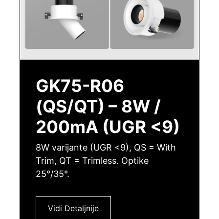
GK75-R06
(QS/QT) – 8W /
200mA (UGR <9)
8W varijante (UGR <9), QS = With
Trim, QT = Trimless. Optike
25°/35°.
Vidi Detaljnije