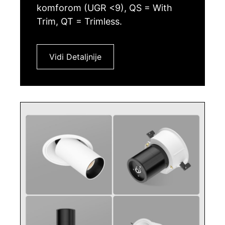
komforom (UGR <9), QS = With
Trim, QT = Trimless.
Vidi Detaljnije