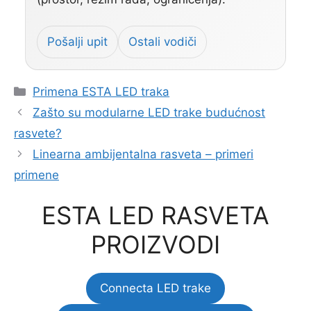
Pošalji upit
Ostali vodiči
Categories
Primena ESTA LED traka
Zašto su modularne LED trake budućnost
rasvete?
Linearna ambijentalna rasveta – primeri
primene
ESTA LED RASVETA
PROIZVODI
Connecta LED trake