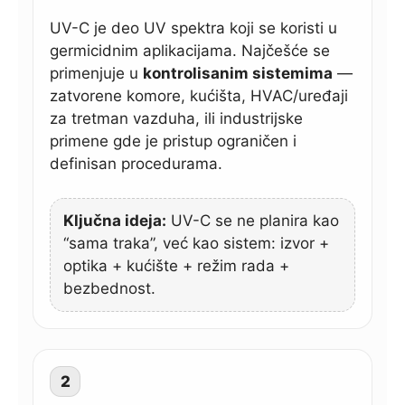
UV-C je deo UV spektra koji se koristi u
germicidnim aplikacijama. Najčešće se
primenjuje u
kontrolisanim sistemima
—
zatvorene komore, kućišta, HVAC/uređaji
za tretman vazduha, ili industrijske
primene gde je pristup ograničen i
definisan procedurama.
Ključna ideja:
UV-C se ne planira kao
“sama traka”, već kao sistem: izvor +
optika + kućište + režim rada +
bezbednost.
2