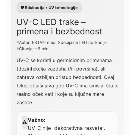
🛡️ Edukacija • UV tehnologije
UV-C LED trake –
primena i bezbednost
Autor: ESTA
Tema: Specijalne LED aplikacije
Čitanje: ~6 min
UV-C se koristi u germicidnim primenama
(dezinfekcija vazduha i/ili površina), ali
zahteva ozbiljan pristup bezbednosti. Ovaj
tekst objašnjava gde UV-C ima smisla, šta je
realno očekivati i koje su ključne mere
zaštite.
Važno:
⚠
UV-C nije “dekorativna rasveta”.