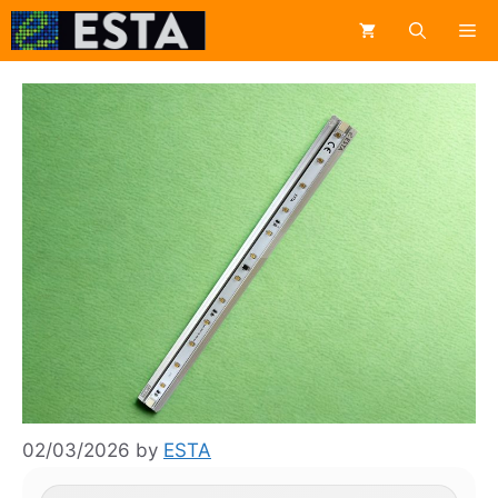
Skip
Me
to
content
02/03/2026
by
ESTA