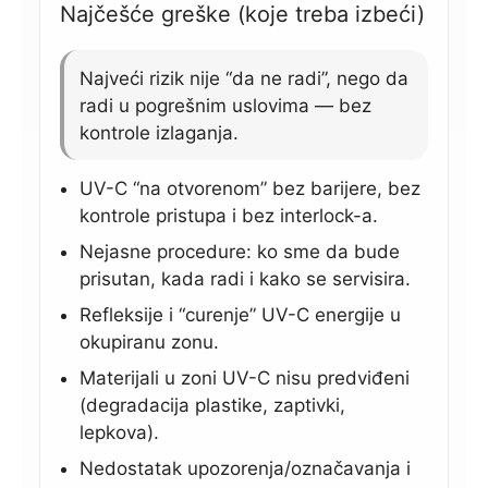
Najčešće greške (koje treba izbeći)
Najveći rizik nije “da ne radi”, nego da
radi u pogrešnim uslovima — bez
kontrole izlaganja.
UV-C “na otvorenom” bez barijere, bez
kontrole pristupa i bez interlock-a.
Nejasne procedure: ko sme da bude
prisutan, kada radi i kako se servisira.
Refleksije i “curenje” UV-C energije u
okupiranu zonu.
Materijali u zoni UV-C nisu predviđeni
(degradacija plastike, zaptivki,
lepkova).
Nedostatak upozorenja/označavanja i