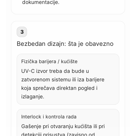
dokumentacije.
3
Bezbedan dizajn: šta je obavezno
Fizička barijera / kućište
UV-C izvor treba da bude u
zatvorenom sistemu ili iza barijere
koja sprečava direktan pogled i
izlaganje.
Interlock i kontrola rada
Gašenje pri otvaranju kućišta ili pri
detekciji prisustva (zavisno od