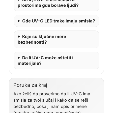
prostorima gde borave ljudi?
Gde UV-C LED trake imaju smisla?
Koje su ključne mere
bezbednosti?
Da li UV-C može oštetiti
materijale?
Poruka za kraj
Ako želiš da proverimo da li UV-C ima
smisla za tvoj slučaj i kako da se reši
bezbedno, pošalji nam opis primene
(prostor, režim rada, ograničenja).