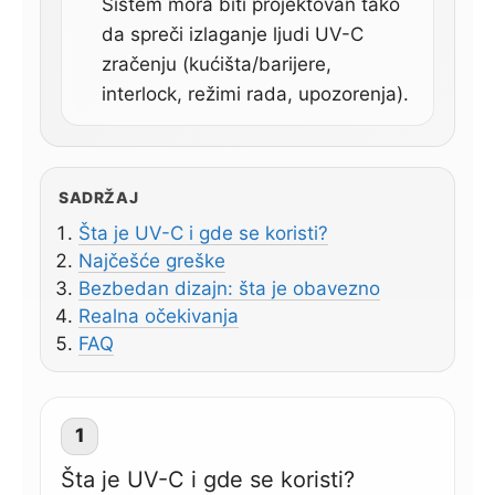
Sistem mora biti projektovan tako
da spreči izlaganje ljudi UV-C
zračenju (kućišta/barijere,
interlock, režimi rada, upozorenja).
SADRŽAJ
Šta je UV-C i gde se koristi?
Najčešće greške
Bezbedan dizajn: šta je obavezno
Realna očekivanja
FAQ
1
Šta je UV-C i gde se koristi?