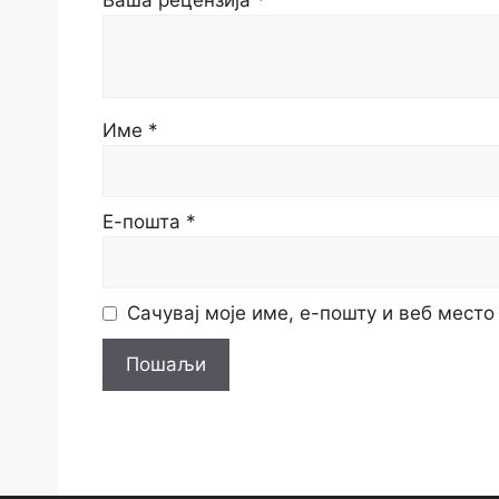
Име
*
Е-пошта
*
Сачувај моје име, е-пошту и веб мест