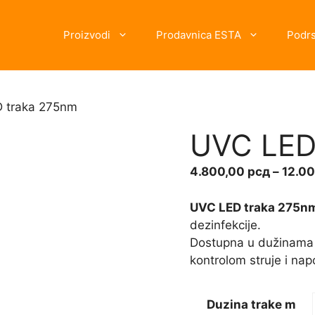
Proizvodi
Prodavnica ESTA
Podr
 traka 275nm
UVC LED
4.800,00
рсд
–
12.0
UVC LED traka 275n
dezinfekcije.
Dostupna u dužinama 
kontrolom struje i na
Duzina trake m