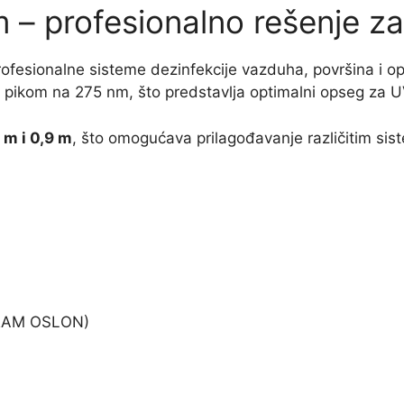
– profesionalno rešenje za 
rofesionalne sisteme dezinfekcije vazduha, površina i o
 pikom na 275 nm, što predstavlja optimalni opseg za 
 m i 0,9 m
, što omogućava prilagođavanje različitim si
OSRAM OSLON)