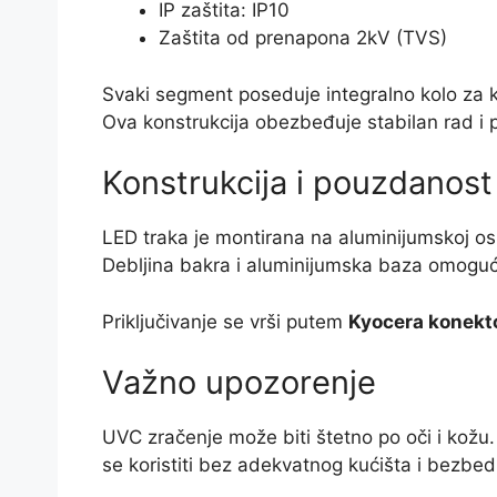
IP zaštita: IP10
Zaštita od prenapona 2kV (TVS)
Svaki segment poseduje integralno kolo za 
Ova konstrukcija obezbeđuje stabilan rad i 
Konstrukcija i pouzdanost
LED traka je montirana na aluminijumskoj os
Debljina bakra i aluminijumska baza omoguć
Priključivanje se vrši putem
Kyocera konekt
Važno upozorenje
UVC zračenje može biti štetno po oči i kož
se koristiti bez adekvatnog kućišta i bezbe