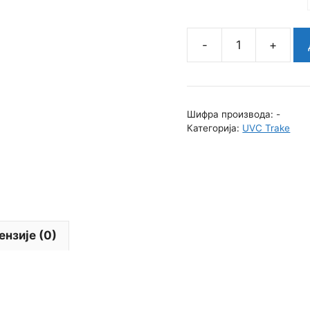
UVC
LED
traka
275nm
Шифра производа:
-
количина
Категорија:
UVC Trake
ензије (0)