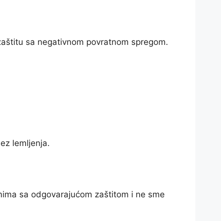
 zaštitu sa negativnom povratnom spregom.
ez lemljenja.
emima sa odgovarajućom zaštitom i ne sme