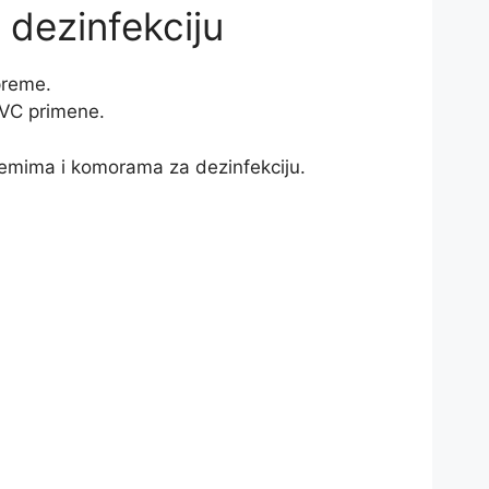
dezinfekciju
preme.
UVC primene.
stemima i komorama za dezinfekciju.