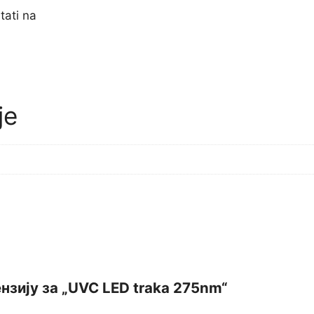
tati na
је
ензију за „UVC LED traka 275nm“