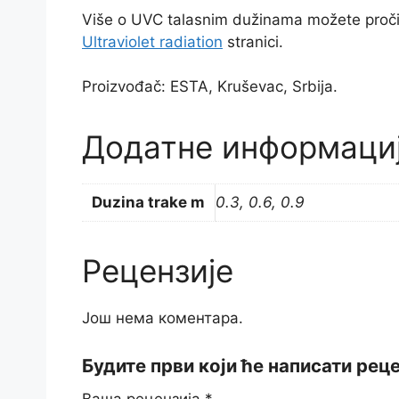
Više o UVC talasnim dužinama možete proči
Ultraviolet radiation
stranici.
Proizvođač: ESTA, Kruševac, Srbija.
Додатне информаци
Duzina trake m
0.3, 0.6, 0.9
Рецензије
Још нема коментара.
Будите први који ће написати рец
Ваша рецензија
*