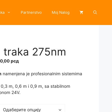
ska
Partnerstvo
Moj Nalog
 traka 275nm
Распон
00,00
рсд
цена:
од
m
namenjena je profesionalnim sistemima
4.800,00 рсд
до
0,3 m, 0,6 m i 0,9 m, sa stabilnom
12.000,00 рсд
ponom 24V.