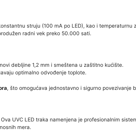
konstantnu struju (100 mA po LED), kao i temperaturnu
produžen radni vek preko 50.000 sati.
novi debljine 1,2 mm i smeštena u zaštitno kućište.
avaju optimalno odvođenje toplote.
ora
, što omogućava jednostavno i sigurno povezivanje b
u. Ova UVC LED traka namenjena je profesionalnim sist
dnosnih mera.