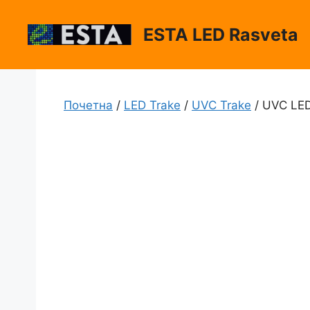
Skip
to
ESTA LED Rasveta
content
Почетна
/
LED Trake
/
UVC Trake
/ UVC LED