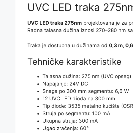
UVC LED traka 275nm 
UVC LED traka 275nm
projektovana je za p
Radna talasna dužina iznosi 270–280 nm sa
Traka je dostupna u dužinama od
0,3 m, 0,6
Tehničke karakteristike
Talasna dužina: 275 nm (UVC opseg)
Napajanje: 24V DC
Snaga po 300 mm segmentu: 6,6 W
12 UVC LED dioda na 300 mm
Tip diode: 3535 metalno kućište (
Struja po segmentu: 100 mA
Ukupna struja: 300 mA
Ugao zračenja: 60°