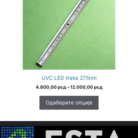
варијанти.
Опције
могу
бити
изабране
на
страници
производа.
UVC LED traka 275nm
Распон
4.800,00
рсд
–
12.000,00
рсд
цена:
од
Одаберите опције
4.800,00 рсд
до
12.000,00 рсд