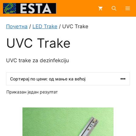
Skip
Me
to
content
Почетна
/
LED Trake
/ UVC Trake
UVC Trake
UVC trake za dezinfekciju
Приказан један резултат
Овај
производ
има
више