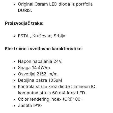
Original Osram LED dioda iz portfolia
DURIS.
Proizvodjač trake:
ESTA , Kruševac, Srbija
Električne i svetlosne karakteristike:
Napon napajanja 24V.
Snaga 14,4W/m.
Osvetljaj 2152 lm/m.
Debljina bakra 105uM
Kontrola struje kroz diode : Infineon IC
kontantna struja 60 mA kroz LED.
Color rendering index (CRI): 80+
Zaštita IP10