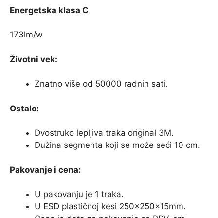
Energetska klasa C
173lm/w
Životni vek:
Znatno više od 50000 radnih sati.
Ostalo:
Dvostruko lepljiva traka original 3M.
Dužina segmenta koji se može seći 10 cm.
Pakovanje i cena:
U pakovanju je 1 traka.
U ESD plastičnoj kesi 250x250x15mm.