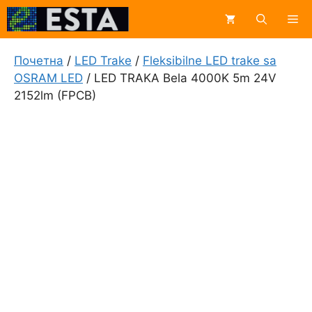
Skip
Me
to
content
Почетна
/
LED Trake
/
Fleksibilne LED trake sa
OSRAM LED
/ LED TRAKA Bela 4000K 5m 24V
2152lm (FPCB)