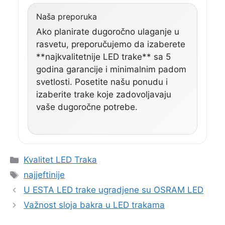
Naša preporuka
Ako planirate dugoročno ulaganje u
rasvetu, preporučujemo da izaberete
**najkvalitetnije LED trake** sa 5
godina garancije i minimalnim padom
svetlosti. Posetite našu ponudu i
izaberite trake koje zadovoljavaju
vaše dugoročne potrebe.
Categories
Kvalitet LED Traka
Tags
najjeftinije
U ESTA LED trake ugradjene su OSRAM LED
Važnost sloja bakra u LED trakama