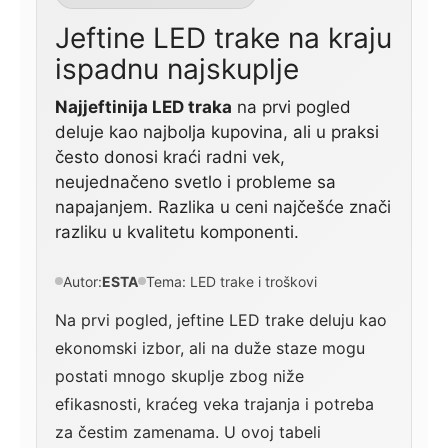
Jeftine LED trake na kraju
ispadnu najskuplje
Najjeftinija LED traka
na prvi pogled
deluje kao najbolja kupovina, ali u praksi
često donosi kraći radni vek,
neujednačeno svetlo i probleme sa
napajanjem. Razlika u ceni najčešće znači
razliku u kvalitetu komponenti.
Autor:
ESTA
Tema: LED trake i troškovi
Na prvi pogled, jeftine LED trake deluju kao
ekonomski izbor, ali na duže staze mogu
postati mnogo skuplje zbog niže
efikasnosti, kraćeg veka trajanja i potreba
za čestim zamenama. U ovoj tabeli