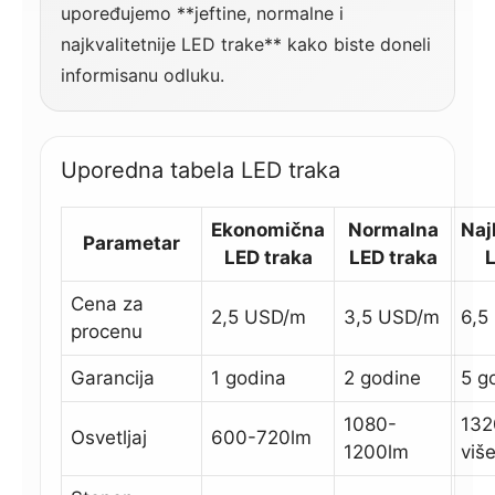
upoređujemo **jeftine, normalne i
najkvalitetnije LED trake** kako biste doneli
informisanu odluku.
Uporedna tabela LED traka
Ekonomična
Normalna
Naj
Parametar
LED traka
LED traka
L
Cena za
2,5 USD/m
3,5 USD/m
6,5
procenu
Garancija
1 godina
2 godine
5 g
1080-
132
Osvetljaj
600-720lm
1200lm
viš