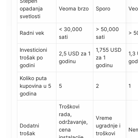
Stepen
opadanja
Veoma brzo
Sporo
Veo
svetlosti
< 30,000
> 50,000
Radni vek
> 5
sati
sati
Investicioni
1,755 USD
2,5 USD za 1
1,3
trošak po
za 1
godinu
god
godini
godinu
Koliko puta
kupovina u 5
5
2
1
godina
Troškovi
rada,
Vreme
održavanje,
Dodatni
ugradnje i
cena
Ne
trošak
troškovi
instalacije,