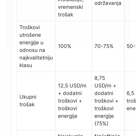
održavanja
vremenski
trošak
Troškovi
utrošene
energije u
100%
70-75%
50
odnosu na
najkvalitetniju
klasu
8,75
12,5 USD/m
USD/m +
+ dodatni
dodatni
6,5
Ukupni
troškovi +
troškovi +
tro
trošak
troškovi
troškovi
ene
energije
energije
(75%)