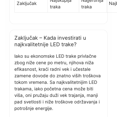
Najskuplja
Najjeftinija
Zaključak
Najb
traka
traka
Zaključak – Kada investirati u
najkvalitetnije LED trake?
Iako su ekonomske LED trake privlačne
zbog niže cene po metru, njihova niža
efikasnost, kraći radni vek i učestale
zamene dovode do znatno viših troškova
tokom vremena. Sa najkvalitetnijim LED
trakama, iako početna cena može biti
viša, oni pružaju duži vek trajanja, manji
pad svetlosti i niže troškove održavanja i
potrošnje energije.