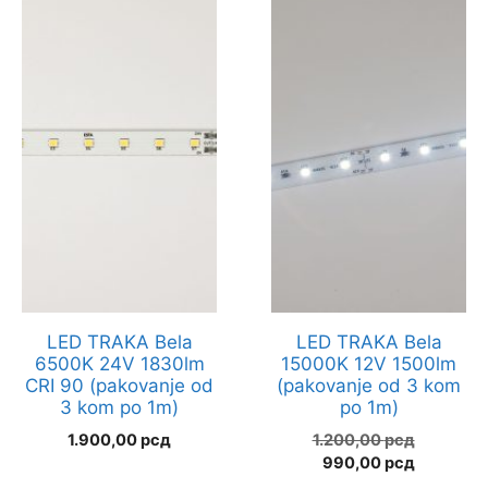
LED TRAKA Bela
LED TRAKA Bela
6500K 24V 1830lm
15000K 12V 1500lm
CRI 90 (pakovanje od
(pakovanje od 3 kom
3 kom po 1m)
po 1m)
Оригин
1.900,00
рсд
1.200,00
рсд
Тренутн
цена
990,00
рсд
цена
је