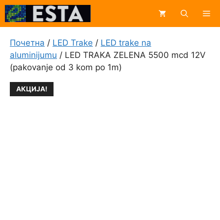
Skip
Me
to
content
Почетна
/
LED Trake
/
LED trake na
aluminijumu
/ LED TRAKA ZELENA 5500 mcd 12V
(pakovanje od 3 kom po 1m)
АКЦИЈА!