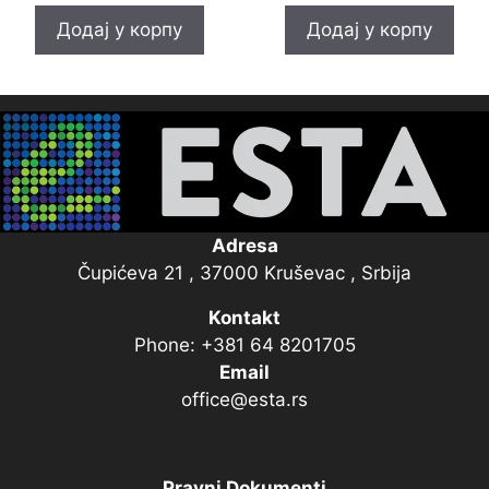
је:
била:
Додај у корпу
Додај у корпу
990,00 р
1.200,0
Adresa
Čupićeva 21 , 37000 Kruševac , Srbija
Kontakt
Phone: +381 64 8201705
Email
office@esta.rs
Pravni Dokumenti