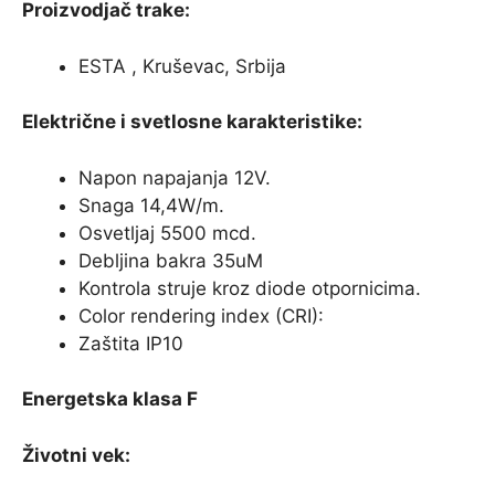
Proizvodjač trake:
ESTA , Kruševac, Srbija
Električne i svetlosne karakteristike:
Napon napajanja 12V.
Snaga 14,4W/m.
Osvetljaj 5500 mcd.
Debljina bakra 35uM
Kontrola struje kroz diode otpornicima.
Color rendering index (CRI):
Zaštita IP10
Energetska klasa F
Životni vek: