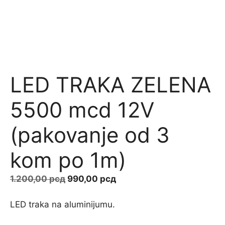
LED TRAKA ZELENA
5500 mcd 12V
(pakovanje od 3
kom po 1m)
Оригинална
Тренутна
1.200,00
рсд
990,00
рсд
цена
цена
је
је:
LED traka na aluminijumu.
била:
990,00 рсд.