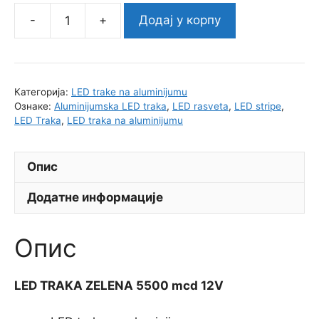
Додај у корпу
LED
TRAKA
ZELENA
5500
Категорија:
LED trake na aluminijumu
mcd
Ознаке:
Aluminijumska LED traka
,
LED rasveta
,
LED stripe
,
12V
LED Traka
,
LED traka na aluminijumu
(pakovanje
od
Опис
3
kom
Додатне информације
po
1m)
Опис
количина
LED TRAKA ZELENA 5500 mcd 12V