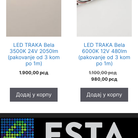
LED TRAKA Bela
LED TRAKA Bela
3500K 24V 2050lm
6000K 12V 480lm
(pakovanje od 3 kom
(pakovanje od 3 kom
po 1m)
po 1m)
Оригин
1.900,00
рсд
1.100,00
рсд
Тренутн
цена
980,00
рсд
цена
је
је:
била:
Додај у корпу
Додај у корпу
980,00 р
1.100,00