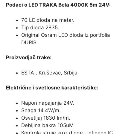
Podaci o LED TRAKA Bela 4000K 5m 24V:
70 LE dioda na metar.
Tip dioda 2835.
Original Osram LED dioda iz portfolia
DURIS.
Proizvodjač trake:
ESTA , Kruševac, Srbija
Električne i svetlosne karakteristike:
Napon napajanja 24V.
Snaga 14,4W/m.
Osvetljaj 1830 lm/m.
Debljina bakra 105uM
Kontrola struje kroz diode : Infineon IC