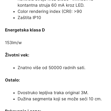
kontantna struja 60 mA kroz LED.
Color rendering index (CRI): >90
Zaštita IP10
Energetska klasa D
153lm/w
Životni vek:
Znatno više od 50000 radnih sati.
Ostalo:
Dvostruko lepljiva traka original 3M.
Dužina segmenta koji se može seći 10 cm.