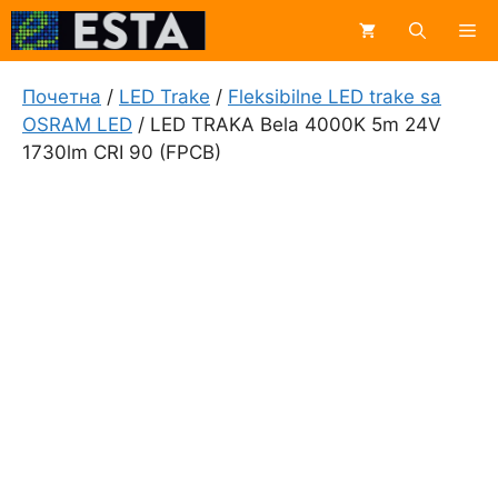
Skip
Me
to
content
Почетна
/
LED Trake
/
Fleksibilne LED trake sa
OSRAM LED
/ LED TRAKA Bela 4000K 5m 24V
1730lm CRI 90 (FPCB)