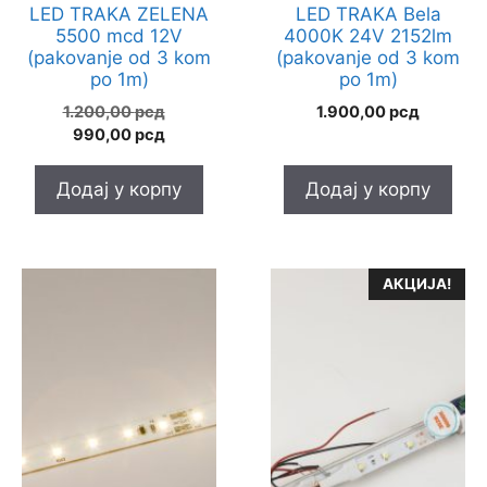
LED TRAKA ZELENA
LED TRAKA Bela
5500 mcd 12V
4000K 24V 2152lm
(pakovanje od 3 kom
(pakovanje od 3 kom
po 1m)
po 1m)
Оригинална
1.200,00
рсд
1.900,00
рсд
Тренутна
цена
990,00
рсд
цена
је
је:
била:
Додај у корпу
Додај у корпу
990,00 рсд.
1.200,00 рсд.
АКЦИЈА!