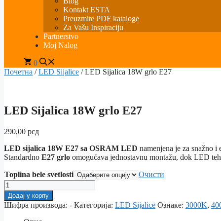
Blog
Kontakt ESTA
Preuzmite PDF kataloge
Za Vašu Inspiraciju
Partnerstvo
Moj Nalog
0
Почетна
/
LED Sijalice
/ LED Sijalica 18W grlo E27
LED Sijalica 18W grlo E27
290,00
рсд
LED sijalica 18W E27 sa OSRAM LED
namenjena je za snažno i e
Standardno
E27 grlo
omogućava jednostavnu montažu, dok LED tehnol
Toplina bele svetlosti
Очисти
LED
Sijalica
Додај у корпу
18W
Шифра производа:
-
Категорија:
LED Sijalice
Ознаке:
3000K
,
40
grlo
E27