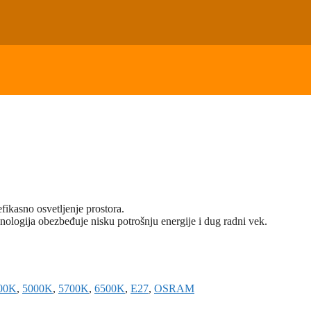
fikasno osvetljenje prostora.
ogija obezbeđuje nisku potrošnju energije i dug radni vek.
00K
,
5000K
,
5700K
,
6500K
,
E27
,
OSRAM