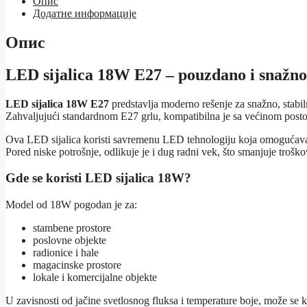
Опис
количина
Додатне информације
Опис
LED sijalica 18W E27 – pouzdano i snažn
LED sijalica 18W E27
predstavlja moderno rešenje za snažno, stabiln
Zahvaljujući standardnom E27 grlu, kompatibilna je sa većinom postoj
Ova LED sijalica koristi savremenu LED tehnologiju koja omogućava z
Pored niske potrošnje, odlikuje je i dug radni vek, što smanjuje troš
Gde se koristi LED sijalica 18W?
Model od 18W pogodan je za:
stambene prostore
poslovne objekte
radionice i hale
magacinske prostore
lokale i komercijalne objekte
U zavisnosti od jačine svetlosnog fluksa i temperature boje, može se ko