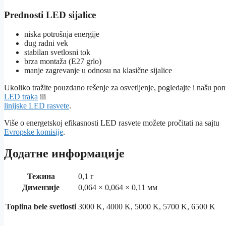
Prednosti LED sijalice
niska potrošnja energije
dug radni vek
stabilan svetlosni tok
brza montaža (E27 grlo)
manje zagrevanje u odnosu na klasične sijalice
Ukoliko tražite pouzdano rešenje za osvetljenje, pogledajte i našu po
LED traka
ili
linijske LED rasvete
.
Više o energetskoj efikasnosti LED rasvete možete pročitati na sajtu
Evropske komisije
.
Додатне информације
Тежина
0,1 г
Димензије
0,064 × 0,064 × 0,11 мм
Toplina bele svetlosti
3000 K, 4000 K, 5000 K, 5700 K, 6500 K