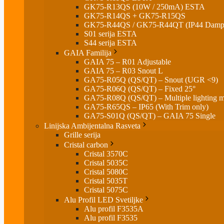
GK75-R13QS (10W / 250mA) ESTA
GK75-R14QS + GK75-R15QS
GK75-R44QS / GK75-R44QT (IP44 Dam
S01 serija ESTA
S44 serija ESTA
GAIA Familija
GAIA 75 – R01 Adjustable
GAIA 75 – R03 Snout L
GA75-R05Q (QS/QT) – Snout (UGR <9)
GA75-R06Q (QS/QT) – Fixed 25°
GA75-R08Q (QS/QT) – Multiple lighting 
GA75-R65QS – IP65 (With Trim only)
GA75-S01Q (QS/QT) – GAIA 75 Single
Linijska Ambijentalna Rasveta
Grille serija
Cristal carbon
Cristal 3570C
Cristal 5035C
Cristal 5080C
Cristal 5035T
Cristal 5075C
Alu Profil LED Svetiljke
Alu profil F3535A
Alu profil F3535