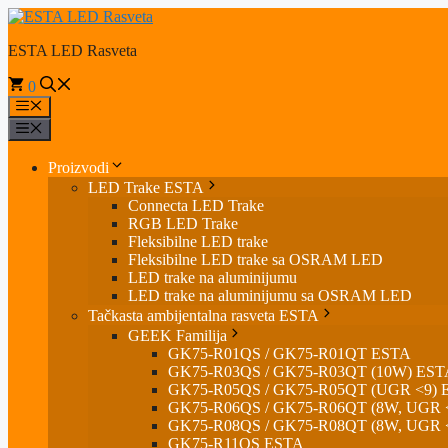
Skip
to
ESTA LED Rasveta
content
0
Menu
Menu
Proizvodi
LED Trake ESTA
Connecta LED Trake
RGB LED Trake
Fleksibilne LED trake
Fleksibilne LED trake sa OSRAM LED
LED trake na aluminijumu
LED trake na aluminijumu sa OSRAM LED
Tačkasta ambijentalna rasveta ESTA
GEEK Familija
GK75-R01QS / GK75-R01QT ESTA
GK75-R03QS / GK75-R03QT (10W) EST
GK75-R05QS / GK75-R05QT (UGR <9) 
GK75-R06QS / GK75-R06QT (8W, UGR 
GK75-R08QS / GK75-R08QT (8W, UGR 
GK75-R11QS ESTA