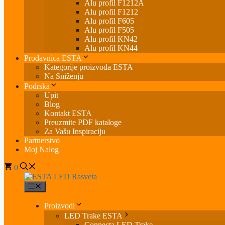
Alu profil F1212A
Alu profil F1212
Alu profil F605
Alu profil F505
Alu profil KN42
Alu profil KN44
Prodavnica ESTA
Kategorije proizvoda ESTA
Na Sniženju
Podrska
Upit
Blog
Kontakt ESTA
Preuzmite PDF kataloge
Za Vašu Inspiraciju
Partnerstvo
Moj Nalog
0
Menu
Proizvodi
LED Trake ESTA
Connecta LED Trake