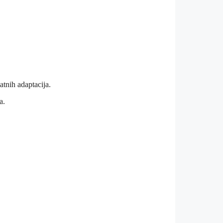
tnih adaptacija.
a.