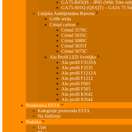
GA75-R65QS – IP65 (With Trim onl
GA75-S01Q (QS/QT) – GAIA 75 Sin
Linijska Ambijentalna Rasveta
Grille serija
Cristal carbon
Cristal 3570C
Cristal 5035C
Cristal 5080C
Cristal 5035T
Cristal 5075C
Alu Profil LED Svetiljke
Alu profil F3535A
Alu profil F3535
Alu profil F1212A
Alu profil F1212
Alu profil F605
Alu profil F505
Alu profil KN42
Alu profil KN44
Prodavnica ESTA
Kategorije proizvoda ESTA
Na Sniženju
Podrska
Upit