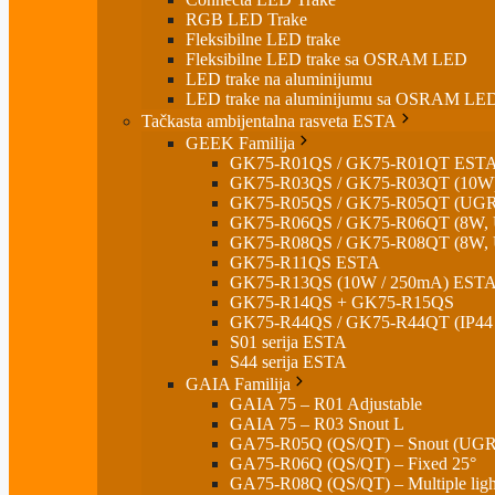
RGB LED Trake
Fleksibilne LED trake
Fleksibilne LED trake sa OSRAM LED
LED trake na aluminijumu
LED trake na aluminijumu sa OSRAM LE
Tačkasta ambijentalna rasveta ESTA
GEEK Familija
GK75-R01QS / GK75-R01QT EST
GK75-R03QS / GK75-R03QT (10W
GK75-R05QS / GK75-R05QT (UGR
GK75-R06QS / GK75-R06QT (8W,
GK75-R08QS / GK75-R08QT (8W,
GK75-R11QS ESTA
GK75-R13QS (10W / 250mA) EST
GK75-R14QS + GK75-R15QS
GK75-R44QS / GK75-R44QT (IP44
S01 serija ESTA
S44 serija ESTA
GAIA Familija
GAIA 75 – R01 Adjustable
GAIA 75 – R03 Snout L
GA75-R05Q (QS/QT) – Snout (UGR
GA75-R06Q (QS/QT) – Fixed 25°
GA75-R08Q (QS/QT) – Multiple lig