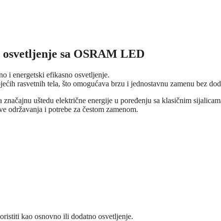
o osvetljenje sa OSRAM LED
o i energetski efikasno osvetljenje.
ećih rasvetnih tela, što omogućava brzu i jednostavnu zamenu bez doda
načajnu uštedu električne energije u poređenju sa klasičnim sijalicam
kove održavanja i potrebe za čestom zamenom.
ristiti kao osnovno ili dodatno osvetljenje.