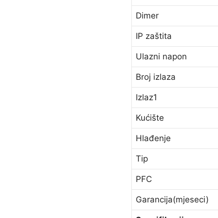
Dimer
IP zaštita
Ulazni napon
Broj izlaza
Izlaz1
Kućište
Hlađenje
Tip
PFC
Garancija(mjeseci)