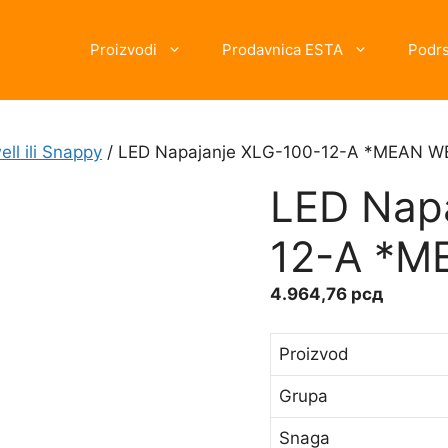
Proizvodi
Prodavnica ESTA
Podr
ll ili Snappy
/ LED Napajanje XLG-100-12-A *MEAN W
LED Nap
12-A *M
4.964,76
рсд
Proizvod
Grupa
Snaga