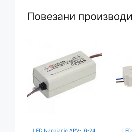
Повезани производ
LED Napajanje APV-16-24
LED