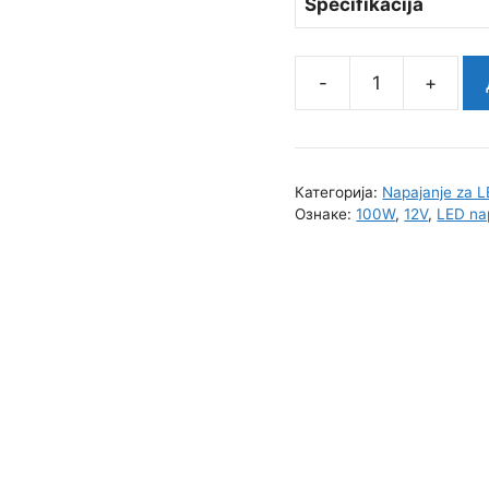
Specifikacija
LED
Napajanje
XLG-
100-
Категорија:
Napajanje za L
12-
Ознаке:
100W
,
12V
,
LED na
A
*MEAN
WELL
количина