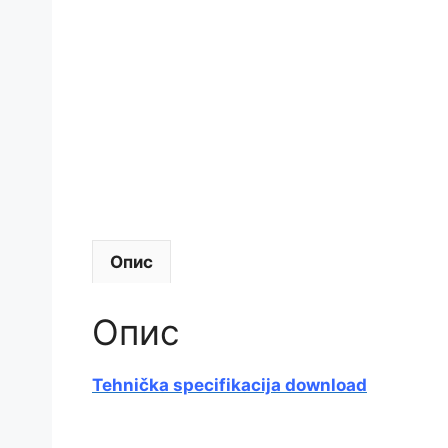
Опис
Опис
Tehnička specifikacija download