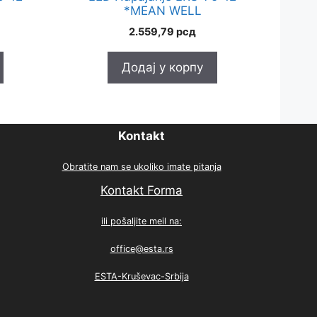
*MEAN WELL
2.559,79
рсд
Додај у корпу
Kontakt
Obratite nam se ukoliko imate pitanja
Kontakt Forma
ili pošaljite meil na:
office@esta.rs
ESTA-Kruševac-Srbija