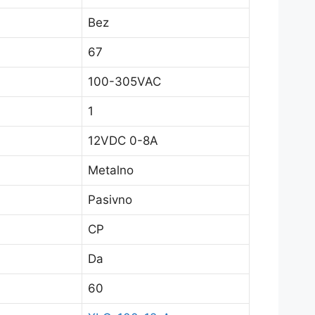
Bez
67
100-305VAC
1
12VDC 0-8A
Metalno
Pasivno
CP
Da
60