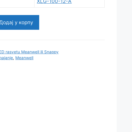
XLG-100-12-A
Додај у корпу
ED rasvetu Meanwell ili Snappy
pajanje
,
Meanwell