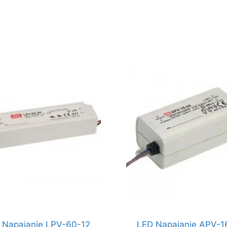
и
 Napajanje LPV-60-12
LED Napajanje APV-1