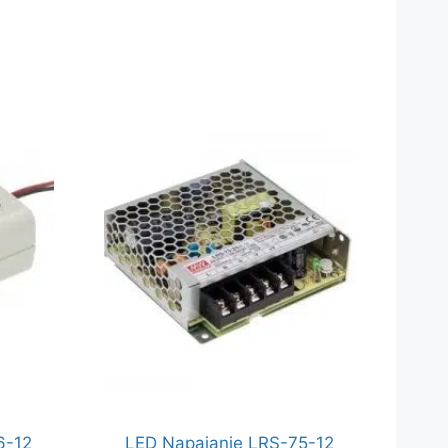
6-12
LED Napajanje LRS-75-12