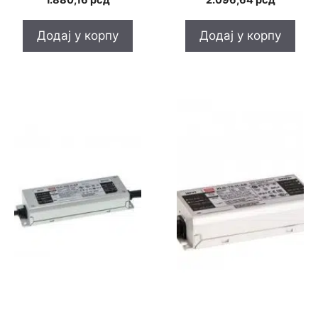
1.880,16
рсд
2.096,64
рсд
Додај у корпу
Додај у корпу