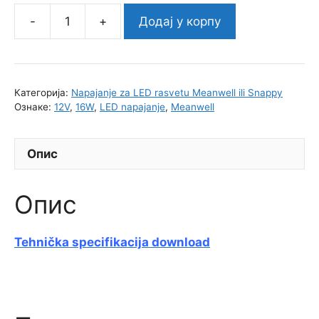
Додај у корпу
LED
Napajanje
APV-
16-
Категорија:
Napajanje za LED rasvetu Meanwell ili Snappy
12
Ознаке:
12V
,
16W
,
LED napajanje
,
Meanwell
*MEAN
WELL
Опис
количина
Опис
Tehnička specifikacija download