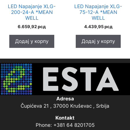
LED Napajanje XLG-
LED Napajanje XLG-
200-24-A *MEAN
75-12-A *MEAN
WELL
WELL
6.659,92
рсд
4.439,95
рсд
Додај у корпу
Додај у корпу
Adresa
Čupićeva 21 , 37000 Kruševac , Srbija
Kontakt
Phone: +381 64 8201705