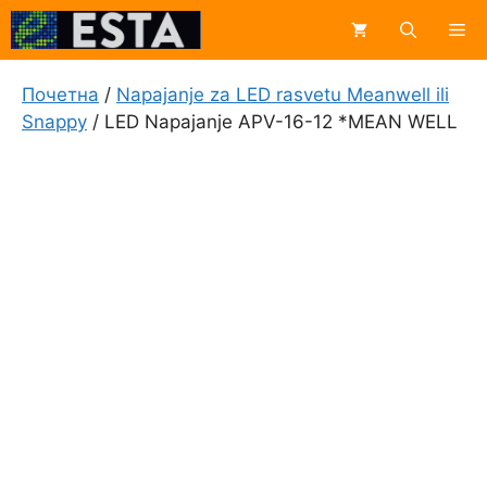
Skip
Me
to
content
Почетна
/
Napajanje za LED rasvetu Meanwell ili
Snappy
/ LED Napajanje APV-16-12 *MEAN WELL