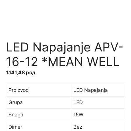
LED Napajanje APV-
16-12 *MEAN WELL
1.141,48
рсд
Proizvod
LED Napajanja
Grupa
LED
Snaga
15W
Dimer
Bez