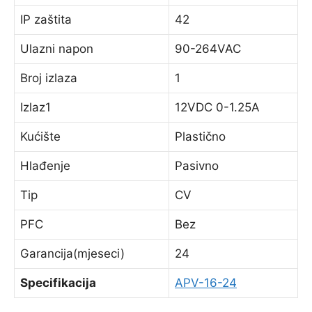
IP zaštita
42
Ulazni napon
90-264VAC
Broj izlaza
1
Izlaz1
12VDC 0-1.25A
Kućište
Plastično
Hlađenje
Pasivno
Tip
CV
PFC
Bez
Garancija(mjeseci)
24
Specifikacija
APV-16-24