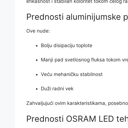
efikasnost i stabilan koloritet tokom celog 
Prednosti aluminijumske 
Ove nude:
Bolju disipaciju toplote
Manji pad svetlosnog fluksa tokom v
Veću mehaničku stabilnost
Duži radni vek
Zahvaljujući ovim karakteristikama, posebno 
Prednosti OSRAM LED teh