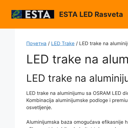
Skip
to
ESTA LED Rasveta
content
Почетна
/
LED Trake
/ LED trake na alumi
LED trake na alu
LED trake na alumin
LED trake na aluminijumu sa OSRAM LED dioda
Kombinacija aluminijumske podloge i premi
osvetljenje.
Aluminijumska baza omogućava efikasnije hl