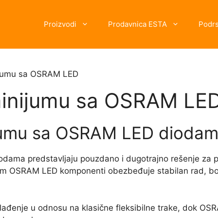
Proizvodi
Prodavnica ESTA
Podr
nijumu sa OSRAM LED
minijumu sa OSRAM LE
ijumu sa OSRAM LED dioda
ma predstavljaju pouzdano i dugotrajno rešenje za proje
um OSRAM LED komponenti obezbeđuje stabilan rad, bol
ađenje u odnosu na klasične fleksibilne trake, dok OS