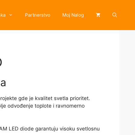
ska
Partnerstvo
Moj Nalog
D
ma
kte gde je kvalitet svetla prioritet.
je odvođenje toplote i ravnomerno
RAM LED diode garantuju visoku svetlosnu