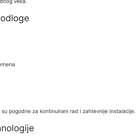
radnog veka.
podloge
remena
su pogodne za kontinuirani rad i zahtevnije instalacije.
nologije