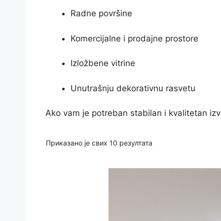
Radne površine
Komercijalne i prodajne prostore
Izložbene vitrine
Unutrašnju dekorativnu rasvetu
Ako vam je potreban stabilan i kvalitetan 
Сортирано
Приказано је свих 10 резултата
по
цени:
од
ниже
ка
вишој