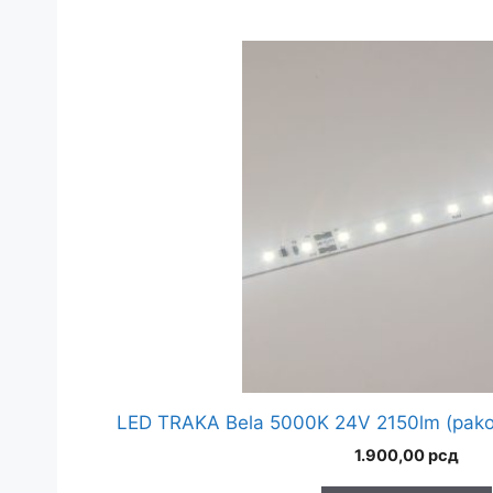
LED TRAKA Bela 5000K 24V 2150lm (pako
1.900,00
рсд